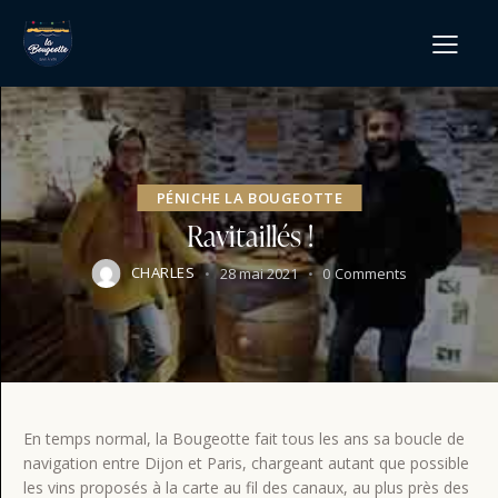
PÉNICHE LA BOUGEOTTE
Ravitaillés !
CHARLES
28 mai 2021
0
Comments
En temps normal, la Bougeotte fait tous les ans sa boucle de
navigation entre Dijon et Paris, chargeant autant que possible
les vins proposés à la carte au fil des canaux, au plus près des