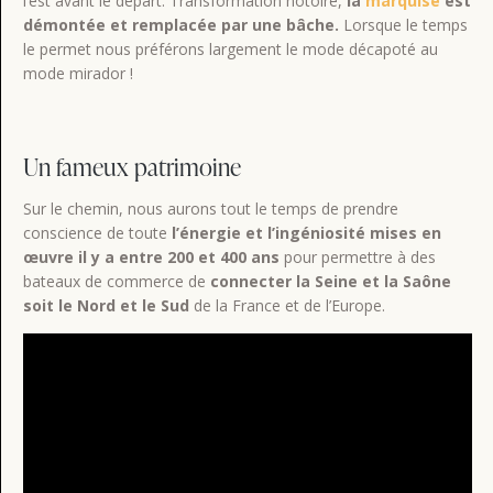
l’est avant le départ. Transformation notoire,
la
marquise
est
démontée et remplacée par une bâche.
Lorsque le temps
le permet nous préférons largement le mode décapoté au
mode mirador !
Un fameux patrimoine
Sur le chemin, nous aurons tout le temps de prendre
conscience de toute
l’énergie et l’ingéniosité mises en
œuvre il y a entre 200 et 400 ans
pour permettre à des
bateaux de commerce de
connecter la Seine et la Saône
soit le Nord et le Sud
de la France et de l’Europe.