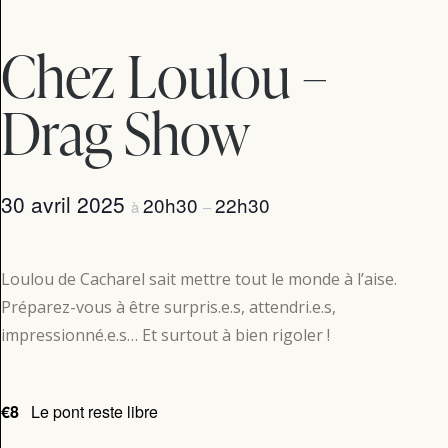
Chez Loulou –
Drag Show
30 avril 2025
20h30
22h30
à
–
Loulou de Cacharel sait mettre tout le monde à l’aise.
Préparez-vous à être surpris.e.s, attendri.e.s,
impressionné.e.s… Et surtout à bien rigoler !
€8
Le pont reste libre